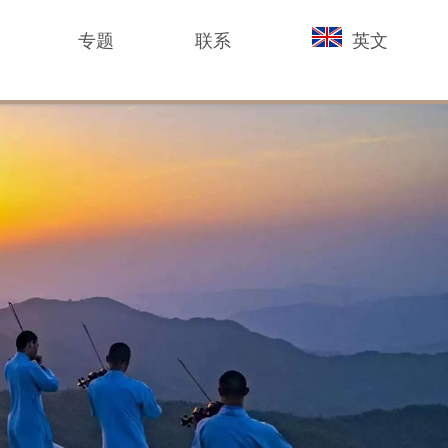
专题
联系
英文