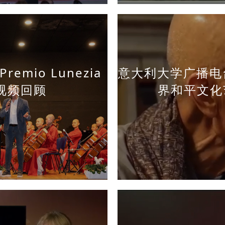
mio Lunezia
意大利大学广播电台 
视频回顾
界和平文化