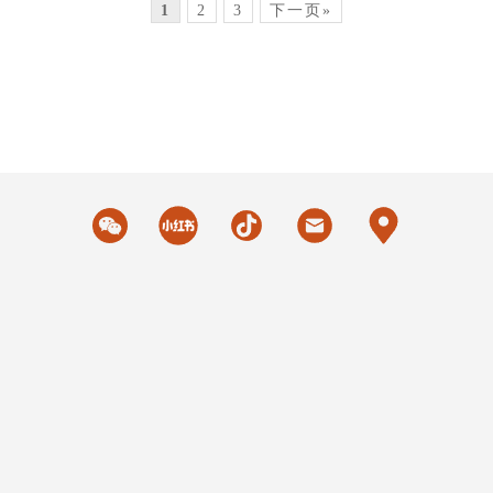
1
2
3
下一页»