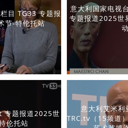
意大利国家电视台 
目 TG33 专题报
专题报道2025
术节-特伦托站
意大利艾米利
t 专题报道2025世
TRC.tv（15频
-特伦托站
艺术节博