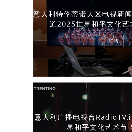
意大利特伦蒂诺大区电视新闻栏
道2025世界和平文化艺
详情
意大利广播电视台RadioTV.i
界和平文化艺术节